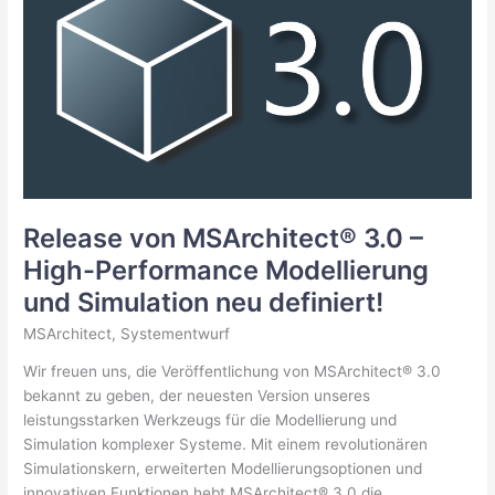
Toll
Collect
Release von MSArchitect® 3.0 –
High-Performance Modellierung
und Simulation neu definiert!
MSArchitect
,
Systementwurf
Wir freuen uns, die Veröffentlichung von MSArchitect® 3.0
bekannt zu geben, der neuesten Version unseres
leistungsstarken Werkzeugs für die Modellierung und
Simulation komplexer Systeme. Mit einem revolutionären
Simulationskern, erweiterten Modellierungsoptionen und
innovativen Funktionen hebt MSArchitect® 3.0 die