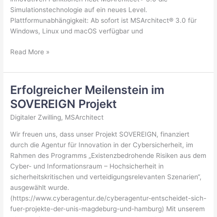
Simulationstechnologie auf ein neues Level.
Plattformunabhängigkeit: Ab sofort ist MSArchitect® 3.0 für
Windows, Linux und macOS verfügbar und
Release
Read More »
von
MSArchitect®
3.0
Erfolgreicher Meilenstein im
–
SOVEREIGN Projekt
High-
Performance
Digitaler Zwilling
,
MSArchitect
Modellierung
Wir freuen uns, dass unser Projekt SOVEREIGN, finanziert
und
durch die Agentur für Innovation in der Cybersicherheit, im
Simulation
Rahmen des Programms „Existenzbedrohende Risiken aus dem
neu
Cyber- und Informationsraum – Hochsicherheit in
definiert!
sicherheitskritischen und verteidigungsrelevanten Szenarien“,
ausgewählt wurde.
(https://www.cyberagentur.de/cyberagentur-entscheidet-sich-
fuer-projekte-der-unis-magdeburg-und-hamburg) Mit unserem